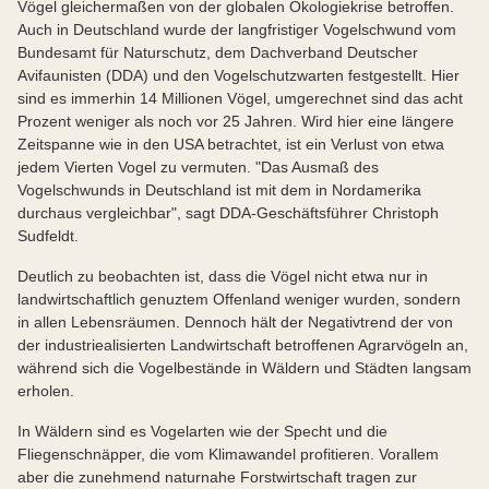
Vögel gleichermaßen von der globalen Ökologiekrise betroffen.
Auch in Deutschland wurde der langfristiger Vogelschwund vom
Bundesamt für Naturschutz, dem Dachverband Deutscher
Avifaunisten (DDA) und den Vogelschutzwarten festgestellt. Hier
sind es immerhin 14 Millionen Vögel, umgerechnet sind das acht
Prozent weniger als noch vor 25 Jahren. Wird hier eine längere
Zeitspanne wie in den USA betrachtet, ist ein Verlust von etwa
jedem Vierten Vogel zu vermuten. "Das Ausmaß des
Vogelschwunds in Deutschland ist mit dem in Nordamerika
durchaus vergleichbar", sagt DDA-Geschäftsführer Christoph
Sudfeldt.
Deutlich zu beobachten ist, dass die Vögel nicht etwa nur in
landwirtschaftlich genuztem Offenland weniger wurden, sondern
in allen Lebensräumen. Dennoch hält der Negativtrend der von
der industriealisierten Landwirtschaft betroffenen Agrarvögeln an,
während sich die Vogelbestände in Wäldern und Städten langsam
erholen.
In Wäldern sind es Vogelarten wie der Specht und die
Fliegenschnäpper, die vom Klimawandel profitieren. Vorallem
aber die zunehmend naturnahe Forstwirtschaft tragen zur