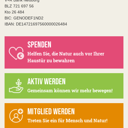
BLZ 721 697 56
Kto 26 484
BIC: GENODEF1ND2
IBAN: DE14721697560000026484
SPENDEN
Helfen Sie, die Natur auch vor Ihrer
Haustür zu bewahren
AKTIV WERDEN
Gemeinsam können wir mehr bewegen!
MITGLIED WERDEN
Treten Sie ein für Mensch und Natur!